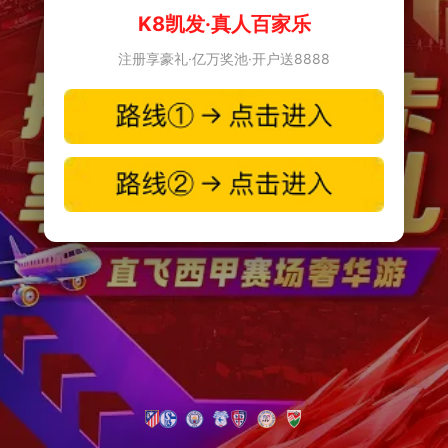
K8凯发·真人百家乐
注册享豪礼·亿万奖池·开户送8888